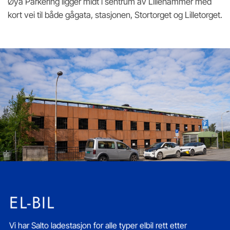
Øya Parkering ligger midt i sentrum av Lillehammer med
kort vei til både gågata, stasjonen, Stortorget og Lilletorget.
EL-BIL
Vi har Salto ladestasjon for alle typer elbil rett etter