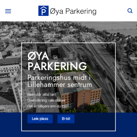
Skip
to
content
ØYA
PARKERING
Parkeringshus midt i
Lillehammer sentrum
Bilen står alltid tørt
Overvåkning i alle etasjer
Det er billigere enn du tror
Leie plass
El-bil